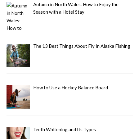
Autumn in North Wales: How to Enjoy the
Season with a Hotel Stay
The 13 Best Things About Fly In Alaska Fishing
How to Use a Hockey Balance Board
Teeth Whitening and Its Types