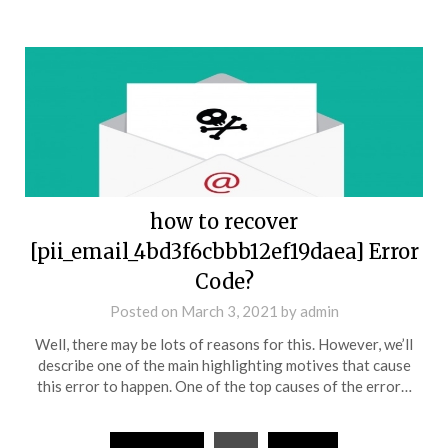
how to recover
[pii_email_4bd3f6cbbb12ef19daea] Error
Code?
Posted on
March 3, 2021
by
admin
Well, there may be lots of reasons for this. However, we’ll
describe one of the main highlighting motives that cause
this error to happen. One of the top causes of the error…
Posts