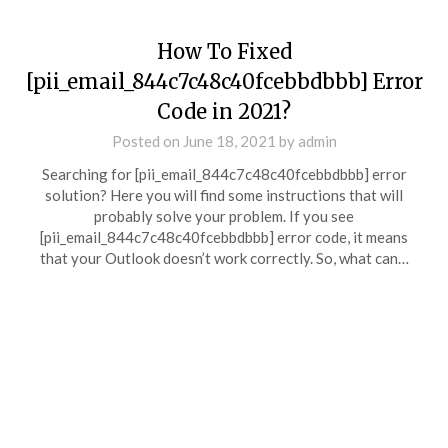
How To Fixed
[pii_email_844c7c48c40fcebbdbbb] Error
Code in 2021?
Posted on
June 18, 2021
by
admin
Searching for [pii_email_844c7c48c40fcebbdbbb] error
solution? Here you will find some instructions that will
probably solve your problem. If you see
[pii_email_844c7c48c40fcebbdbbb] error code, it means
that your Outlook doesn’t work correctly. So, what can…