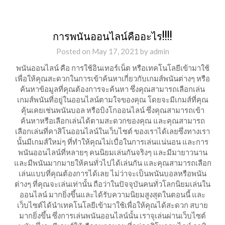
การพนันออนไลน์คืออะไร!!!!
Posted on
May 17, 2021
by
admin
พนันออนไลน์ คือ การใช้อินเทอร์เน็ต หรือเทคโนโลยีเข้ามาใช้
เพื่อให้คุณสะดวกในการเข้าค้นหาเกี่ยวกับเกมส์พนันต่างๆ หรือ
ค้นหาข้อมูลที่คุณต้องการจะค้นหา ซึ่งคุณสามารถเลือกเล่น
เกมส์พนันที่อยู่ในออนไลน์ตามใจของคุณ โดยจะมีเกมส์ที่คุณ
คุ้นเคยเช่นพนันบอล หรือบิงโกออนไลน์ ซึ่งคุณสามารถเข้า
ค้นหาหรือเลือกเล่นได้ตามสะดวกของคุณ และคุณสามารถ
เลือกเล่นที่คาสิโนออนไลน์ในเว็บไซต์ ของเราได้เลยซึ่งทางเรา
นั้นมีเกมส์ใหม่ๆ ที่ทำให้คุณไม่เบื่อในการเล่นแน่นอน และการ
พนันออนไลน์ที่หลายๆ คนนิยมเล่นกันจริงๆ และมีมายาวนาน
และมีพนันมากมายให้คนทั่วไปได้เล่นกัน และคุณสามารถเลือก
เล่นแบบที่คุณต้องการได้เลย ไม่ว่าจะเป็นพนันบอลหรือพนัน
ต่างๆ ที่คุณจะเล่นเท่านั้น ถือว่าในปัจจุบันคนทั่วโลกนิยมเล่นใน
ออนไลน์ มากยิ่งขึ้นและได้รับความนิยมสูงสุดในตอนนี้ และ
เว็บไซต์ได้นำเทคโนโลยีเข้ามาใช้เพื่อให้คุณได้สะดวก สบาย
มากยิ่งขึ้น ซึ่งการเล่นพนันออนไลน์นั้น เราจุเล่นผ่านเว็บไซต์