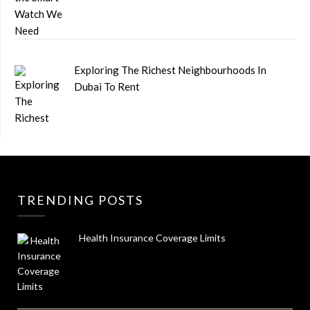
Exploring The Richest Neighbourhoods In
Dubai To Rent
TRENDING POSTS
Health Insurance Coverage Limits