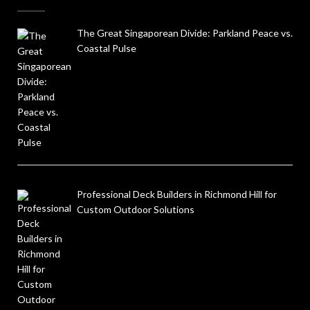
The Great Singaporean Divide: Parkland Peace vs.
Coastal Pulse
Professional Deck Builders in Richmond Hill for
Custom Outdoor Solutions