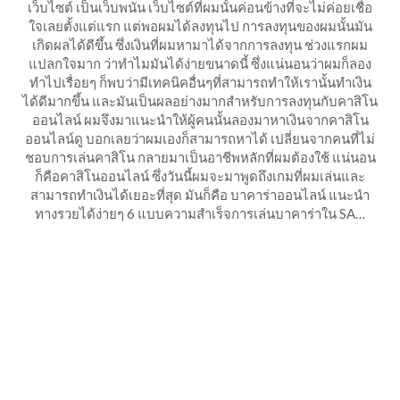
เว็บไซต์ เป็นเว็บพนัน เว็บไซต์ที่ผมนั้นค่อนข้างที่จะไม่ค่อยเชื่อ
ใจเลยตั้งแต่แรก แต่พอผมได้ลงทุนไป การลงทุนของผมนั้นมัน
เกิดผลได้ดีขึ้น ซึ่งเงินที่ผมหามาได้จากการลงทุน ช่วงแรกผม
แปลกใจมาก ว่าทำไมมันได้ง่ายขนาดนี้ ซึ่งแน่นอนว่าผมก็ลอง
ทำไปเรื่อยๆ ก็พบว่ามีเทคนิคอื่นๆที่สามารถทำให้เรานั้นทำเงิน
ได้ดีมากขึ้น และมันเป็นผลอย่างมากสำหรับการลงทุนกับคาสิโน
ออนไลน์ ผมจึงมาแนะนำให้ผู้คนนั้นลองมาหาเงินจากคาสิโน
ออนไลน์ดู บอกเลยว่าผมเองก็สามารถหาได้ เปลี่ยนจากคนที่ไม่
ชอบการเล่นคาสิโน กลายมาเป็นอาชีพหลักที่ผมต้องใช้ แน่นอน
ก็คือคาสิโนออนไลน์ ซึ่งวันนี้ผมจะมาพูดถึงเกมที่ผมเล่นและ
สามารถทำเงินได้เยอะที่สุด มันก็คือ บาคาร่าออนไลน์ แนะนำ
ทางรวยได้ง่ายๆ 6 แบบความสำเร็จการเล่นบาคาร่าใน SA…