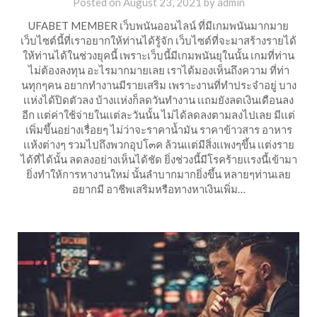
Posted on
August 23, 2021
by
admin
UFABET MEMBER เว็บพนันออนไลน์ ที่มีเกมพนันมากมาย
เว็บไซต์นี้ที่เราอยากให้ท่านได้รู้จัก เว็บไซต์ที่จะมาสร้างรายได้
ให้ท่านได้ในช่วงยุคนี้ เพราะเว็บนี้มีเกมพนันยุในนั้น เกมที่ท่าน
ไม่ต้องลงทุน อะไรมากมายเลย เราได้มองเห็นถึงความ ที่ท่า
นทุกๆคน อยากทำงานมีรายเสริม เพราะงานที่ทำประจำอยู่ บาง
เเห่งได้ปิดตัวลง บ้างเเห่งก็ลดวันทำงาน เเถมยังลดเงินเดือนลง
อีก เเต่ค่าใช้จ่ายในเเต่ละวันนั้น ไม่ได้ลดลงตามลงไปเลย มีเเต่
เพิ่มขึ้นอย่างเรื่อยๆ ไม่ว่าจะราคาน้ำมัน ราคาข้าวสาร อาหาร
เเห้งต่างๆ รวมไปถึงพวกอุปโ๓ค ล้วนเเต่มีสิ่งเเพงๆขึ้น เเต่งราย
ได้ที่ได้นั้น ลดลงอย่างเห็นได้ชัด ยิ่งช่วงนี้มีโรคร้ายเเรงนี้เข้ามา
ยิ่งทำให้การหางานใหม่ นั้นลำบากมากยิ่งขึ้น หลายๆท่านเลย
อยากมี อาชีพเสริมหรือทางหาเงินเพิ่ม…